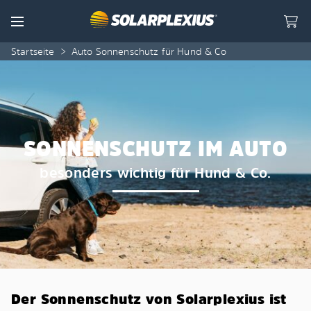
Skip to content
Menu
Startseite
>
Auto Sonnenschutz für Hund & Co
SONNENSCHUTZ IM AUTO
besonders wichtig für Hund & Co.
Der Sonnenschutz von Solarplexius ist