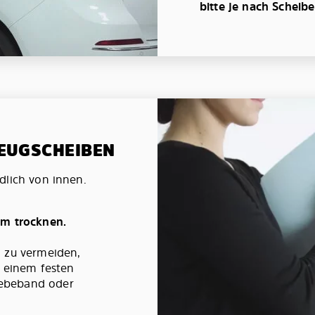
bitte je nach Scheib
ZEUGSCHEIBEN
dlich von innen.
um trocknen.
g zu vermeiden,
t einem festen
ebeband oder