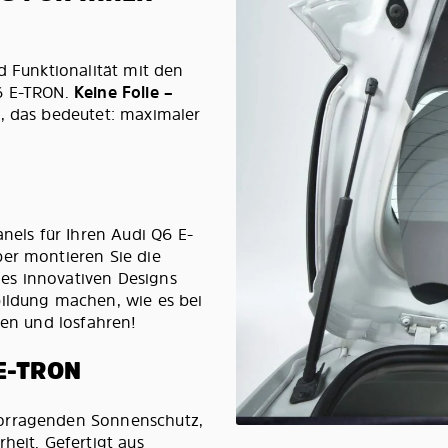
d Funktionalität mit den
Q6 E-TRON.
Keine Folie –
m
, das bedeutet: maximaler
anels für Ihren Audi Q6 E-
ber montieren Sie die
es innovativen Designs
bildung machen, wie es bei
gen und losfahren!
E-TRON
vorragenden Sonnenschutz,
heit. Gefertigt aus