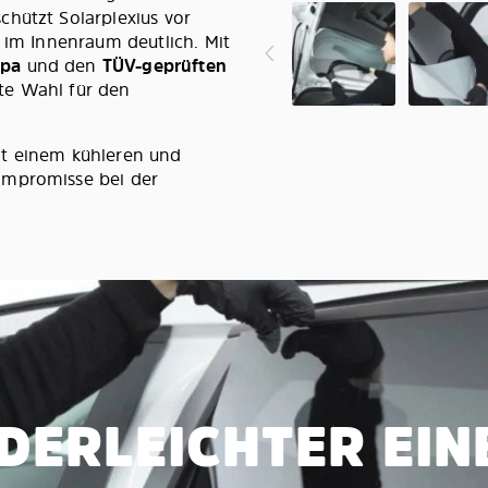
hützt Solarplexius vor
 im Innenraum deutlich. Mit
opa
und den
TÜV-geprüften
ste Wahl für den
it einem kühleren und
ompromisse bei der
DERLEICHTER EI