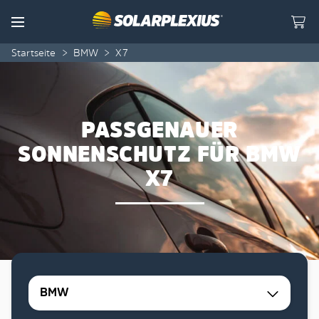
Skip to content
Menu
Startseite
>
BMW
>
X7
PASSGENAUER
SONNENSCHUTZ FÜR BMW
X7
BMW