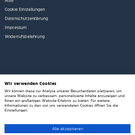
AGB
Cookie Einstellungen
Datenschutzerklärung
Impressum
Widerrufsbelehrung
Wir verwenden Cookies
Wir können diese zur Analyse unserer Besucherdaten platzieren, um
unsere Website zu verbessern, personalisierte Inhalte anzuzeigen und
Ihnen ein großartiges Website-Erlebnis zu bieten. Für weitere
Informationen zu den von uns verwendeten Cookies öffnen Sie die
Einstellungen.
Alle akzeptieren
© 2026 Solarplexius. All rights reserved.