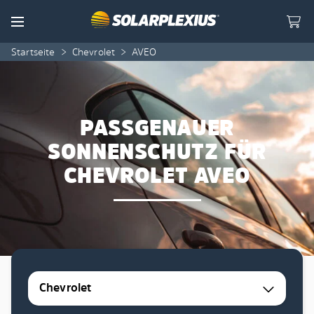
Skip to content
Menu
Startseite
>
Chevrolet
>
AVEO
PASSGENAUER
SONNENSCHUTZ FÜR
CHEVROLET AVEO
Chevrolet