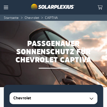
Skip to content
Menu
Startseite
>
Chevrolet
>
CAPTIVA
PASSGENAUER
SONNENSCHUTZ FÜR
CHEVROLET CAPTIVA
Chevrolet