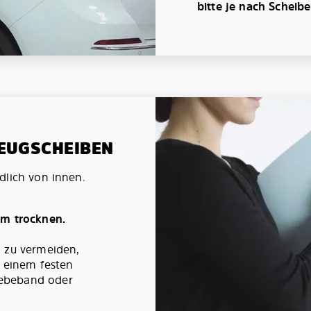
bitte je nach Scheib
ZEUGSCHEIBEN
dlich von innen.
um trocknen.
g zu vermeiden,
t einem festen
ebeband oder