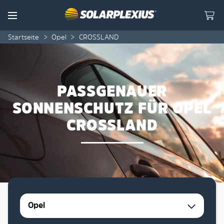
Skip to content
Menu
Startseite
>
Opel
>
CROSSLAND
PASSGENAUER
SONNENSCHUTZ FÜR OPEL
CROSSLAND
Opel