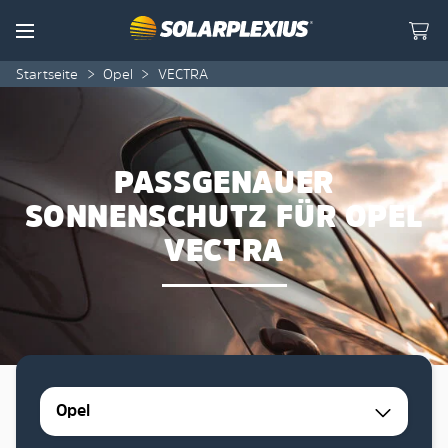
Skip to content
Menu
Startseite
>
Opel
>
VECTRA
PASSGENAUER
SONNENSCHUTZ FÜR OPEL
VECTRA
Opel