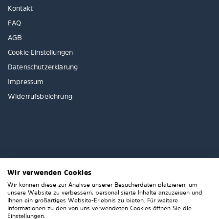
Kontakt
FAQ
AGB
Cookie Einstellungen
Datenschutzerklärung
Impressum
Widerrufsbelehrung
Wir verwenden Cookies
Wir können diese zur Analyse unserer Besucherdaten platzieren, um
unsere Website zu verbessern, personalisierte Inhalte anzuzeigen und
Ihnen ein großartiges Website-Erlebnis zu bieten. Für weitere
Informationen zu den von uns verwendeten Cookies öffnen Sie die
Einstellungen.