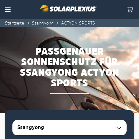
Skip to content
Menu
Startseite
>
Ssangyong
>
ACTYON SPORTS
PASSGENAUER
SONNENSCHUTZ FÜR
SSANGYONG ACTYON
SPORTS
Ssangyong